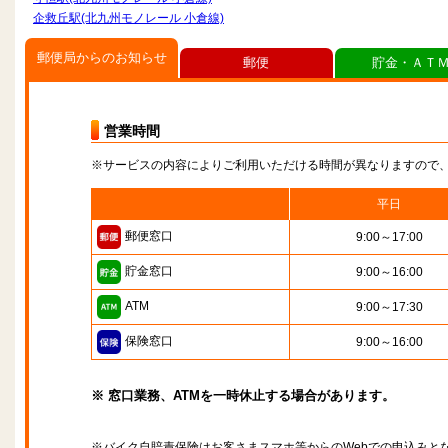
企救丘駅(北九州モノレール 小倉線)
郵便局からのお知らせ
郵便
貯金・ＡＴ
営業時間
※サービスの内容によりご利用いただける時間が異なりますので
平日
郵便窓口
9:00～17:00
貯金窓口
9:00～16:00
ATM
9:00～17:30
保険窓口
9:00～16:00
※ 窓口業務、ATMを一時休止する場合があります。
※バイク自賠責保険はお客さまスマホ等からのWebでの申込みと