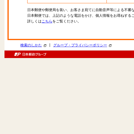
日本郵便や郵便局を装い、お客さま宛てに自動音声等による不審
日本郵便では、上記のような電話をかけ、個人情報をお尋ねする
詳しくは
こちら
をご覧ください。
|
検索のしかた
グループ・プライバシーポリシー