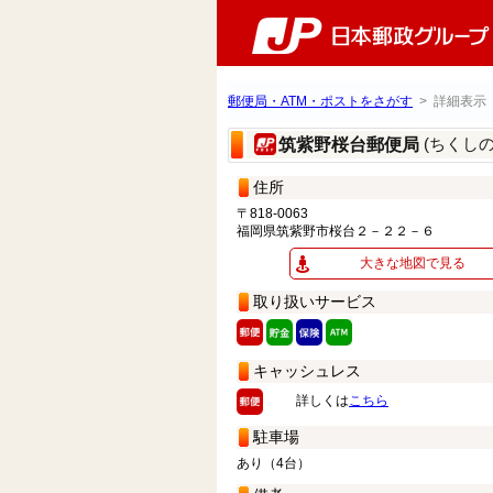
郵便局・ATM・ポストをさがす
> 詳細表示
(ちくし
筑紫野桜台郵便局
住所
〒818-0063
福岡県筑紫野市桜台２－２２－６
大きな地図で見る
取り扱いサービス
キャッシュレス
詳しくは
こちら
駐車場
あり（4台）