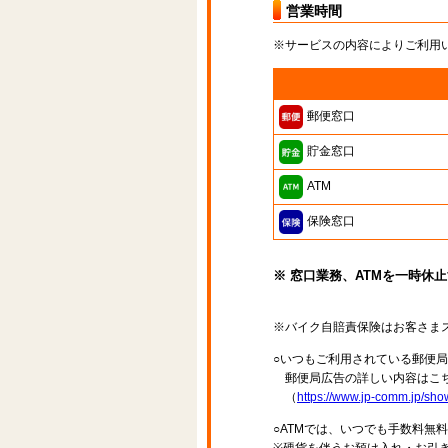
営業時間
※サービスの内容によりご利用
郵便窓口
貯金窓口
ATM
保険窓口
※ 窓口業務、ATMを一時休
※バイク自賠責保険はお客さま
○いつもご利用されている郵便
郵便局広告の詳しい内容はこち
（
https://www.jp-comm.jp/s
○ATMでは、いつでも手数料無