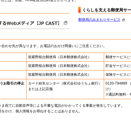
出しは、別途、ATM硬貨預払料金がかかります。
くらしを支える郵便局サ
郵便局のみまもりサービス
い合わせ先が異なります。お電話のおかけ間違いにご注意ください。
筑紫野桜台郵便局
（日本郵便株式会社）
郵便サービスに
筑紫野桜台郵便局
（日本郵便株式会社）
貯金サービスに
筑紫野桜台郵便局
（日本郵便株式会社）
保険サービスに
うお取引の停止
カード紛失センター
（株式会社ゆうちょ銀行）
0120-7948
または上記店舗
け）
※通話料無料・
さま宛てに自動音声等による不審な電話がかかってくる事案が発生しています。
話をかけ、個人情報をお尋ねすることはありません。
。