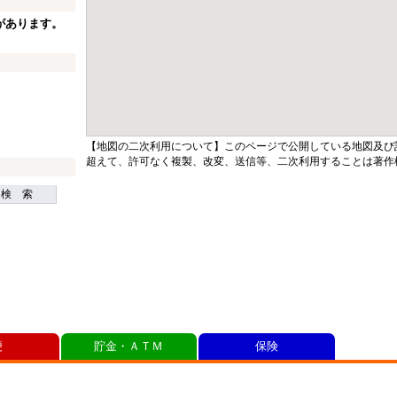
があります。
【地図の二次利用について】このページで公開している地図及び
超えて、許可なく複製、改変、送信等、二次利用することは著作
検 索
便
貯金・ＡＴＭ
保険