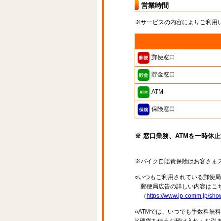
営業時間
※サービスの内容によりご利用
郵便窓口
貯金窓口
ATM
保険窓口
※ 窓口業務、ATMを一時休
※バイク自賠責保険はお客さま
○いつもご利用されている郵便
郵便局広告の詳しい内容はこち
（
https://www.jp-comm.jp/s
○ATMでは、いつでも手数料無