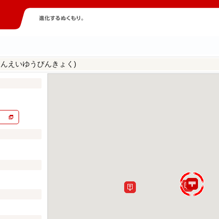
しんえいゆうびんきょく)