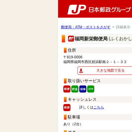
郵便局・ATM・ポストをさがす
> 詳細表示
(ふくおか
福岡新栄郵便局
住所
〒819-0006
福岡県福岡市西区姪浜駅南２－１－３２
大きな地図で見る
取り扱いサービス
キャッシュレス
詳しくは
こちら
駐車場
あり（2台）