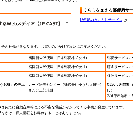
出しは、別途、ATM硬貨預払料金がかかります。
くらしを支える郵便局サ
郵便局のみまもりサービス
い合わせ先が異なります。お電話のおかけ間違いにご注意ください。
福岡新栄郵便局
（日本郵便株式会社）
郵便サービスに
福岡新栄郵便局
（日本郵便株式会社）
貯金サービスに
福岡新栄郵便局
（日本郵便株式会社）
保険サービスに
うお取引の停止
カード紛失センター
（株式会社ゆうちょ銀行）
0120-7948
または上記店舗
け）
※通話料無料・
さま宛てに自動音声等による不審な電話がかかってくる事案が発生しています。
話をかけ、個人情報をお尋ねすることはありません。
。