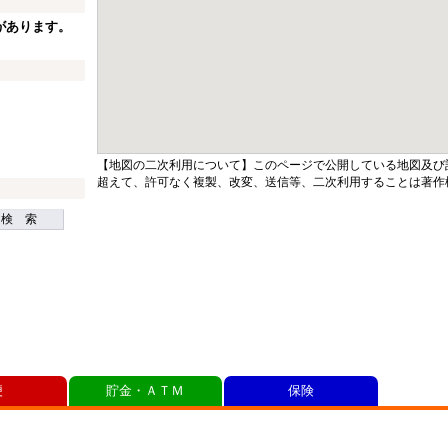
があります。
【地図の二次利用について】このページで公開している地図及び
超えて、許可なく複製、改変、送信等、二次利用することは著作
検 索
便
貯金・ＡＴＭ
保険