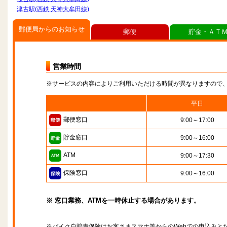
津古駅(西鉄 天神大牟田線)
郵便局からのお知らせ
郵便
貯金・ＡＴ
営業時間
※サービスの内容によりご利用いただける時間が異なりますので
平日
郵便窓口
9:00～17:00
貯金窓口
9:00～16:00
ATM
9:00～17:30
保険窓口
9:00～16:00
※ 窓口業務、ATMを一時休止する場合があります。
※バイク自賠責保険はお客さまスマホ等からのWebでの申込みと