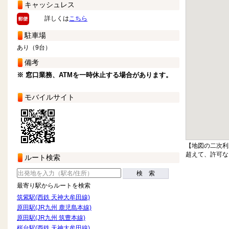
キャッシュレス
詳しくは
こちら
駐車場
あり（9台）
備考
※ 窓口業務、ATMを一時休止する場合があります。
モバイルサイト
【地図の二次利
超えて、許可な
ルート検索
検 索
最寄り駅からルートを検索
筑紫駅(西鉄 天神大牟田線)
原田駅(JR九州 鹿児島本線)
原田駅(JR九州 筑豊本線)
桜台駅(西鉄 天神大牟田線)