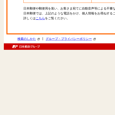
日本郵便や郵便局を装い、お客さま宛てに自動音声等による不審
日本郵便では、上記のような電話をかけ、個人情報をお尋ねする
詳しくは
こちら
をご覧ください。
|
検索のしかた
グループ・プライバシーポリシー