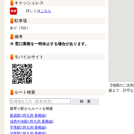
キャッシュレス
詳しくは
こちら
駐車場
あり（3台）
備考
※ 窓口業務を一時休止する場合があります。
モバイルサイト
【地図の二次利
超えて、許可な
ルート検索
検 索
最寄り駅からルートを検索
新原駅(JR九州 香椎線)
須恵中央駅(JR九州 香椎線)
宇美駅(JR九州 香椎線)
須恵駅(JR九州 香椎線)