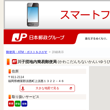
郵便局・ATM・ポストをさがす
> 詳細表示
(かわこだんちないかんいゆうび
川子団地内簡易郵便局
住所
〒811-2114
福岡県糟屋郡須惠町上須惠１３２２－４６
大きな地図で見る
取り扱いサービス