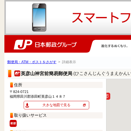
郵便局・ATM・ポストをさがす
> 詳細表示
(ひこさんじんぐうまえかん
英彦山神宮前簡易郵便局
住所
〒824-0721
福岡県田川郡添田町英彦山１４８７
大きな地図で見る
取り扱いサービス