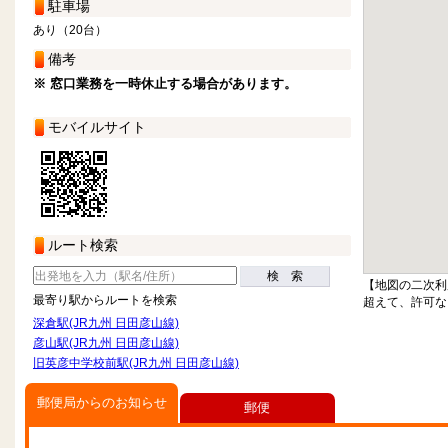
駐車場
あり（20台）
備考
※ 窓口業務を一時休止する場合があります。
モバイルサイト
ルート検索
検 索
【地図の二次利
最寄り駅からルートを検索
超えて、許可な
深倉駅(JR九州 日田彦山線)
彦山駅(JR九州 日田彦山線)
旧英彦中学校前駅(JR九州 日田彦山線)
郵便局からのお知らせ
郵便