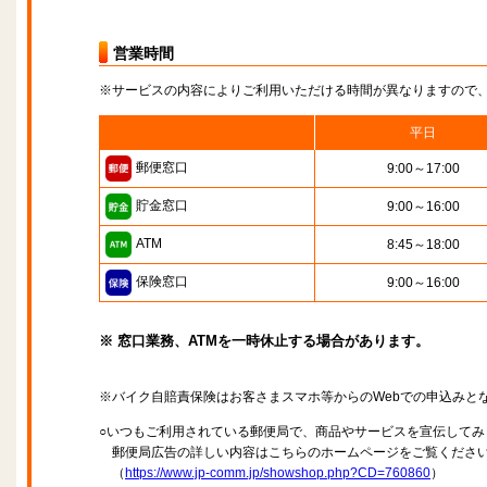
営業時間
※サービスの内容によりご利用いただける時間が異なりますので
平日
郵便窓口
9:00～17:00
貯金窓口
9:00～16:00
ATM
8:45～18:00
保険窓口
9:00～16:00
※ 窓口業務、ATMを一時休止する場合があります。
※バイク自賠責保険はお客さまスマホ等からのWebでの申込みと
○いつもご利用されている郵便局で、商品やサービスを宣伝してみ
郵便局広告の詳しい内容はこちらのホームページをご覧くださ
（
https://www.jp-comm.jp/showshop.php?CD=760860
）