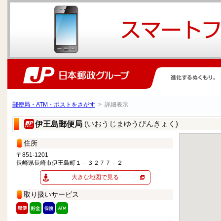
郵便局・ATM・ポストをさがす
> 詳細表示
(いおうじまゆうびんきょく)
伊王島郵便局
住所
〒851-1201
長崎県長崎市伊王島町１－３２７７－２
大きな地図で見る
取り扱いサービス