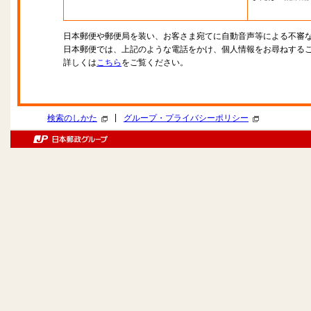
日本郵便や郵便局を装い、お客さま宛てに自動音声等による不審
日本郵便では、上記のような電話をかけ、個人情報をお尋ねする
詳しくは
こちら
をご覧ください。
|
検索のしかた
グループ・プライバシーポリシー