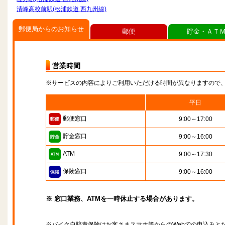
清峰高校前駅(松浦鉄道 西九州線)
郵便局からのお知らせ
郵便
貯金・ＡＴ
営業時間
※サービスの内容によりご利用いただける時間が異なりますので
平日
郵便窓口
9:00～17:00
貯金窓口
9:00～16:00
ATM
9:00～17:30
保険窓口
9:00～16:00
※ 窓口業務、ATMを一時休止する場合があります。
※バイク自賠責保険はお客さまスマホ等からのWebでの申込みと