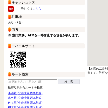
キャッシュレス
詳しくは
こちら
駐車場
あり（2台）
備考
※ 窓口業務、ATMを一時休止する場合があります。
モバイルサイト
【地図の二次利
超えて、許可な
ルート検索
検 索
最寄り駅からルートを検索
小浦駅(松浦鉄道 西九州線)
真申駅(松浦鉄道 西九州線)
佐々駅(松浦鉄道 西九州線)
棚方駅(松浦鉄道 西九州線)