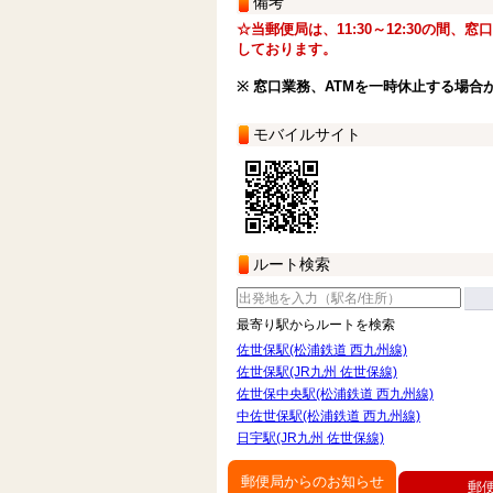
備考
☆当郵便局は、11:30～12:30の間、
しております。
※ 窓口業務、ATMを一時休止する場合
モバイルサイト
ルート検索
最寄り駅からルートを検索
佐世保駅(松浦鉄道 西九州線)
佐世保駅(JR九州 佐世保線)
佐世保中央駅(松浦鉄道 西九州線)
中佐世保駅(松浦鉄道 西九州線)
日宇駅(JR九州 佐世保線)
郵便局からのお知らせ
郵