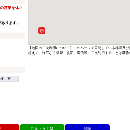
窓口の営業を休止
があります。
【地図の二次利用について】このページで公開している地図及び
超えて、許可なく複製、改変、送信等、二次利用することは著作
検 索
便
貯金・ＡＴＭ
保険