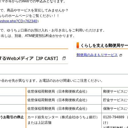
スマホ等からのWebでの申込みとなります。
局で、商品やサービスを宣伝してみませんか？
らのホームページをご覧ください！！
howshop.php?CD=762340
）
料で、ゆうちょ口座のお預け入れ・お引き出しをご利用いただけます。
出しは、別途、ATM硬貨預払料金がかかります。
くらしを支える郵便局サ
郵便局のみまもりサービス
い合わせ先が異なります。お電話のおかけ間違いにご注意ください。
佐世保稲荷郵便局
（日本郵便株式会社）
郵便サービスに
佐世保稲荷郵便局
（日本郵便株式会社）
貯金サービスに
佐世保稲荷郵便局
（日本郵便株式会社）
保険サービスに
うお取引の停止
カード紛失センター
（株式会社ゆうちょ銀行）
0120-7948
または上記店舗
け）