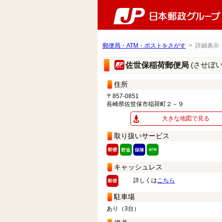
郵便局・ATM・ポストをさがす
> 詳細表示
(させぼ
佐世保稲荷郵便局
住所
〒857-0851
長崎県佐世保市稲荷町２－９
大きな地図で見る
取り扱いサービス
キャッシュレス
詳しくは
こちら
駐車場
あり（3台）