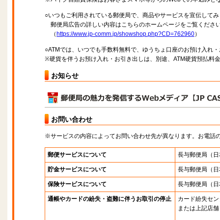
○いつもご利用されている郵便局で、商品やサービスを宣伝してみ
郵便局広告の詳しい内容はこちらのホームページをご覧くださ
（
https://www.jp-comm.jp/showshop.php?CD=762960
）
○ATMでは、いつでも手数料無料で、ゆうちょ口座のお預け入れ
※硬貨を伴うお預け入れ・お引き出しは、別途、ATM硬貨預払料
お知らせ
お問い合わせ
※サービスの内容によってお問い合わせ先が異なります。お電話
郵便サービスについて
長与郵便局
（日
貯金サービスについて
長与郵便局
（日
保険サービスについて
長与郵便局
（日
通帳やカードの紛失・盗難に伴うお取引の停止
カード紛失セン
または上記店舗