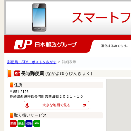
郵便局・ATM・ポストをさがす
> 詳細表示
(ながよゆうびんきょく)
長与郵便局
住所
〒851-2126
長崎県西彼杵郡長与町吉無田郷２０２１－１０
大きな地図で見る
取り扱いサービス