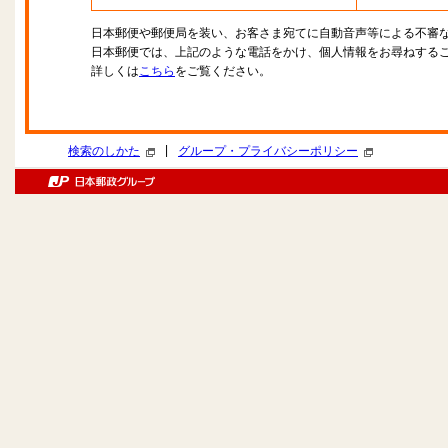
日本郵便や郵便局を装い、お客さま宛てに自動音声等による不審
日本郵便では、上記のような電話をかけ、個人情報をお尋ねする
詳しくは
こちら
をご覧ください。
|
検索のしかた
グループ・プライバシーポリシー