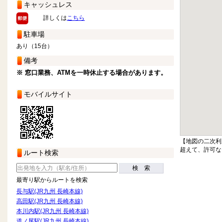
キャッシュレス
詳しくは
こちら
駐車場
あり（15台）
備考
※ 窓口業務、ATMを一時休止する場合があります。
モバイルサイト
【地図の二次利
超えて、許可な
ルート検索
検 索
最寄り駅からルートを検索
長与駅(JR九州 長崎本線)
高田駅(JR九州 長崎本線)
本川内駅(JR九州 長崎本線)
道ノ尾駅(JR九州 長崎本線)