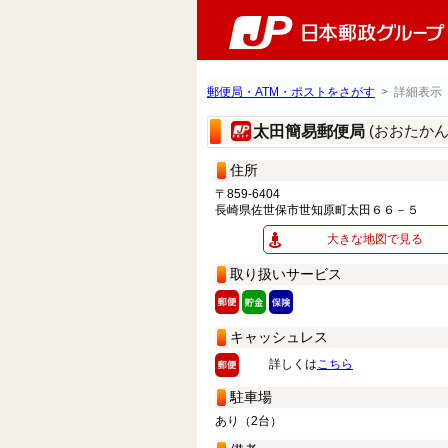
郵便局・ATM・ポストをさがす
> 詳細表示
(おおたか
太田簡易郵便局
住所
〒859-6404
長崎県佐世保市世知原町太田６６－５
大きな地図で見る
取り扱いサービス
キャッシュレス
詳しくは
こちら
駐車場
あり（2台）