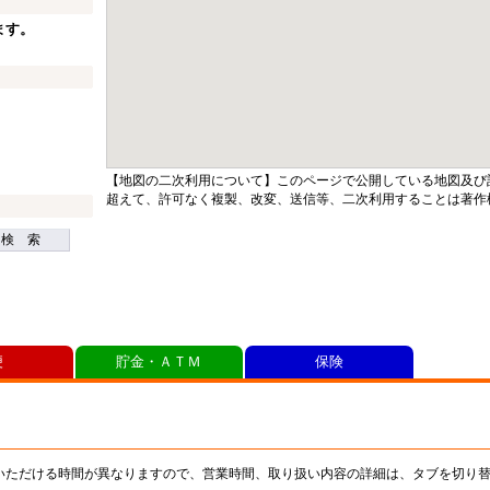
ます。
【地図の二次利用について】このページで公開している地図及び
超えて、許可なく複製、改変、送信等、二次利用することは著作
検 索
便
貯金・ＡＴＭ
保険
いただける時間が異なりますので、営業時間、取り扱い内容の詳細は、タブを切り