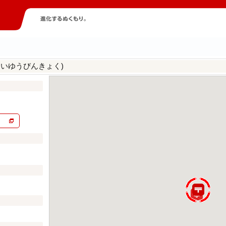
んいゆうびんきょく)