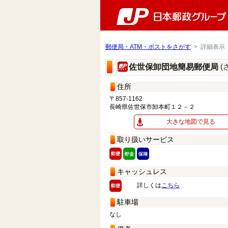
郵便局・ATM・ポストをさがす
> 詳細表示
(
佐世保卸団地簡易郵便局
住所
〒857-1162
長崎県佐世保市卸本町１２－２
大きな地図で見る
取り扱いサービス
キャッシュレス
詳しくは
こちら
駐車場
なし