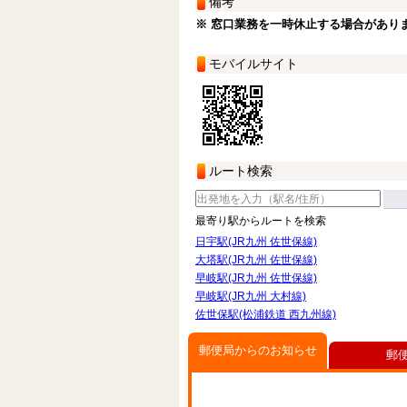
備考
※ 窓口業務を一時休止する場合があり
モバイルサイト
ルート検索
最寄り駅からルートを検索
日宇駅(JR九州 佐世保線)
大塔駅(JR九州 佐世保線)
早岐駅(JR九州 佐世保線)
早岐駅(JR九州 大村線)
佐世保駅(松浦鉄道 西九州線)
郵便局からのお知らせ
郵