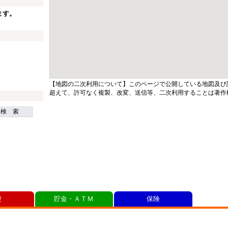
ます。
【地図の二次利用について】このページで公開している地図及び
超えて、許可なく複製、改変、送信等、二次利用することは著作
検 索
便
貯金・ＡＴＭ
保険