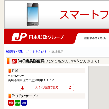
郵便局・ATM・ポストをさがす
> 詳細表示
(なかまちかんいゆうびんきょく)
仲町簡易郵便局
住所
〒859-2502
長崎県南島原市口之津町甲１１６０
大きな地図で見る
取り扱いサービス