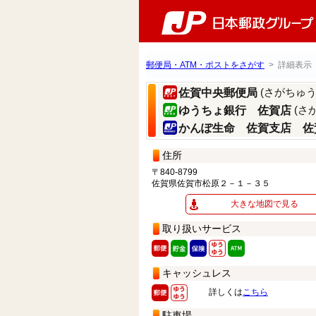
郵便局・ATM・ポストをさがす
> 詳細表示
(さがちゅ
佐賀中央郵便局
(さ
ゆうちょ銀行 佐賀店
かんぽ生命 佐賀支店 佐
住所
〒840-8799
佐賀県佐賀市松原２－１－３５
大きな地図で見る
取り扱いサービス
キャッシュレス
詳しくは
こちら
駐車場