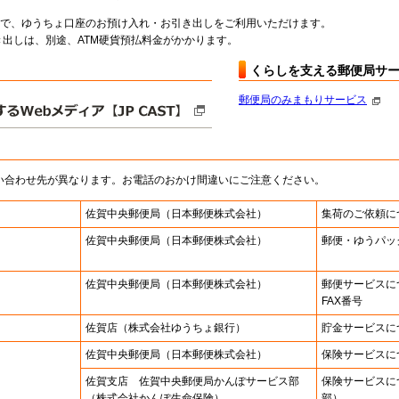
料で、ゆうちょ口座のお預け入れ・お引き出しをご利用いただけます。
出しは、別途、ATM硬貨預払料金がかかります。
くらしを支える郵便局サ
郵便局のみまもりサービス
い合わせ先が異なります。お電話のおかけ間違いにご注意ください。
佐賀中央郵便局
（日本郵便株式会社）
集荷のご依頼に
佐賀中央郵便局
（日本郵便株式会社）
郵便・ゆうパッ
佐賀中央郵便局
（日本郵便株式会社）
郵便サービスに
FAX番号
佐賀店
（株式会社ゆうちょ銀行）
貯金サービスに
佐賀中央郵便局
（日本郵便株式会社）
保険サービスに
佐賀支店 佐賀中央郵便局かんぽサービス部
保険サービスに
（株式会社かんぽ生命保険）
部）