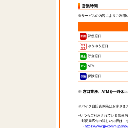
営業時間
※サービスの内容によりご利用
郵便窓口
ゆうゆう窓口
貯金窓口
ATM
保険窓口
※ 窓口業務、ATMを一時休
※バイク自賠責保険はお客さま
○いつもご利用されている郵便
郵便局広告の詳しい内容はこち
（
https://www.jp-comm.jp/s