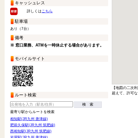
キャッシュレス
詳しくは
こちら
駐車場
あり（7台）
備考
※ 窓口業務、ATMを一時休止する場合があります。
モバイルサイト
【地図の二次利
超えて、許可な
ルート検索
検 索
最寄り駅からルートを検索
相知駅(JR九州 唐津線)
肥前久保駅(JR九州 筑肥線)
西相知駅(JR九州 筑肥線)
岩屋駅(JR九州 唐津線)