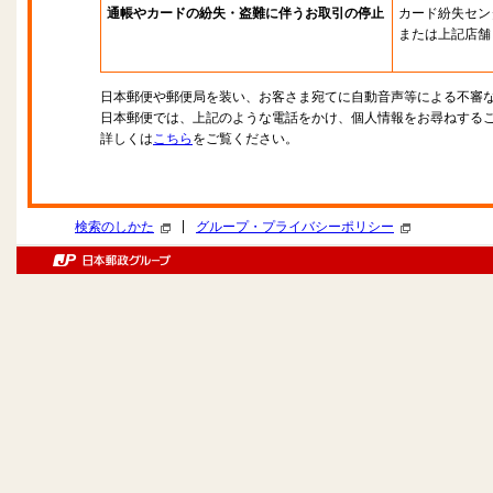
通帳やカードの紛失・盗難に伴うお取引の停止
カード紛失セン
または上記店舗
日本郵便や郵便局を装い、お客さま宛てに自動音声等による不審
日本郵便では、上記のような電話をかけ、個人情報をお尋ねする
詳しくは
こちら
をご覧ください。
|
検索のしかた
グループ・プライバシーポリシー