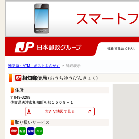
郵便局・ATM・ポストをさがす
> 詳細表示
(おうちゆうびんきょく)
相知郵便局
住所
〒849-3299
佐賀県唐津市相知町相知１５０９－１
大きな地図で見る
取り扱いサービス