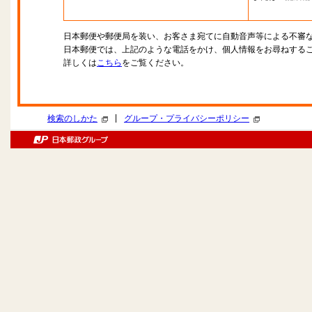
日本郵便や郵便局を装い、お客さま宛てに自動音声等による不審
日本郵便では、上記のような電話をかけ、個人情報をお尋ねする
詳しくは
こちら
をご覧ください。
|
検索のしかた
グループ・プライバシーポリシー