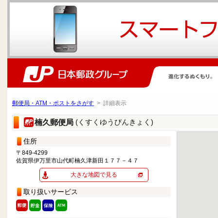
郵便局・ATM・ポストをさがす
> 詳細表示
(くすくゆうびんきょく)
楠久郵便局
住所
〒849-4299
佐賀県伊万里市山代町楠久津新田１７７－４７
大きな地図で見る
取り扱いサービス