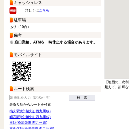
キャッシュレス
詳しくは
こちら
駐車場
あり（10台）
備考
※ 窓口業務、ATMを一時休止する場合があります。
モバイルサイト
【地図の二次利
超えて、許可な
ルート検索
検 索
最寄り駅からルートを検索
楠久駅(松浦鉄道 西九州線)
鳴石駅(松浦鉄道 西九州線)
里駅(松浦鉄道 西九州線)
東山代駅(松浦鉄道 西九州線)