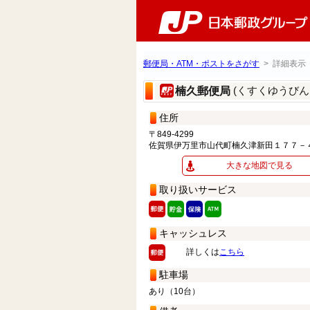
郵便局・ATM・ポストをさがす
> 詳細表示
(くすくゆうびん
楠久郵便局
住所
〒849-4299
佐賀県伊万里市山代町楠久津新田１７７－
大きな地図で見る
取り扱いサービス
キャッシュレス
詳しくは
こちら
駐車場
あり（10台）