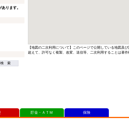
があります。
【地図の二次利用について】このページで公開している地図及び
超えて、許可なく複製、改変、送信等、二次利用することは著作
検 索
便
貯金・ＡＴＭ
保険