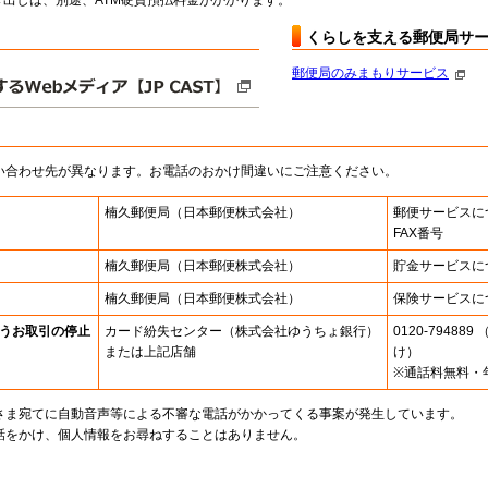
出しは、別途、ATM硬貨預払料金がかかります。
くらしを支える郵便局サ
郵便局のみまもりサービス
い合わせ先が異なります。お電話のおかけ間違いにご注意ください。
楠久郵便局
（日本郵便株式会社）
郵便サービスに
FAX番号
楠久郵便局
（日本郵便株式会社）
貯金サービスに
楠久郵便局
（日本郵便株式会社）
保険サービスに
うお取引の停止
カード紛失センター
（株式会社ゆうちょ銀行）
0120-7948
または上記店舗
け）
※通話料無料・
さま宛てに自動音声等による不審な電話がかかってくる事案が発生しています。
話をかけ、個人情報をお尋ねすることはありません。
。