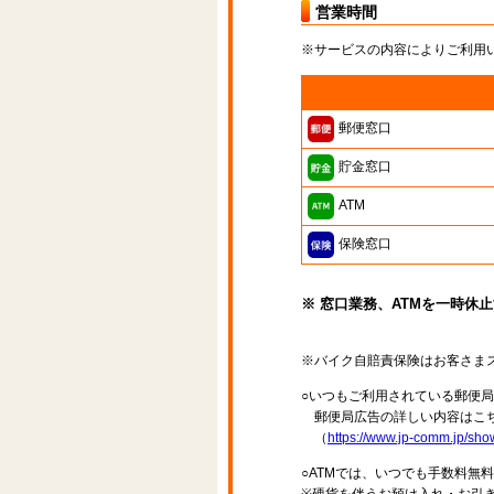
営業時間
※サービスの内容によりご利用
郵便窓口
貯金窓口
ATM
保険窓口
※ 窓口業務、ATMを一時休
※バイク自賠責保険はお客さま
○いつもご利用されている郵便
郵便局広告の詳しい内容はこち
（
https://www.jp-comm.jp/s
○ATMでは、いつでも手数料無