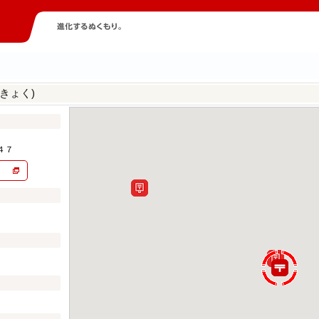
きょく)
４７