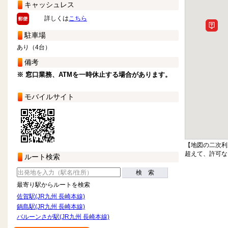
キャッシュレス
詳しくは
こちら
駐車場
あり（4台）
備考
※ 窓口業務、ATMを一時休止する場合があります。
モバイルサイト
【地図の二次利
超えて、許可な
ルート検索
検 索
最寄り駅からルートを検索
佐賀駅(JR九州 長崎本線)
鍋島駅(JR九州 長崎本線)
バルーンさが駅(JR九州 長崎本線)