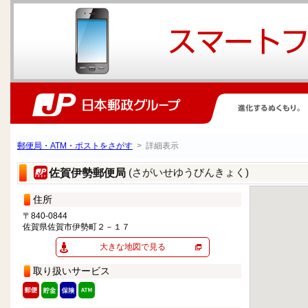
郵便局・ATM・ポストをさがす
> 詳細表示
(さがいせゆうびんきょく)
佐賀伊勢郵便局
住所
〒840-0844
佐賀県佐賀市伊勢町２－１７
大きな地図で見る
取り扱いサービス