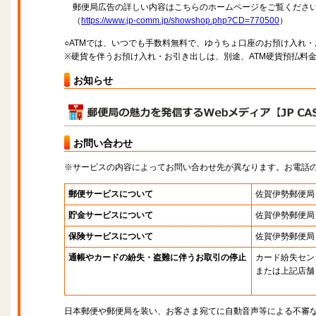
郵便局広告の詳しい内容はこちらのホームページをご覧くださ
（
https://www.jp-comm.jp/showshop.php?CD=770500
）
○ATMでは、いつでも手数料無料で、ゆうちょ口座のお預け入れ
※硬貨を伴うお預け入れ・お引き出しは、別途、ATM硬貨預払料
お知らせ
お問い合わせ
※サービスの内容によってお問い合わせ先が異なります。お電話
郵便サービスについて
佐賀伊勢郵便局
貯金サービスについて
佐賀伊勢郵便局
保険サービスについて
佐賀伊勢郵便局
通帳やカードの紛失・盗難に伴うお取引の停止
カード紛失セン
または上記店舗
日本郵便や郵便局を装い、お客さま宛てに自動音声等による不審