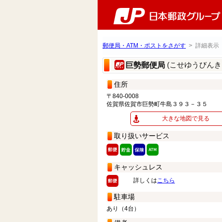
郵便局・ATM・ポストをさがす
> 詳細表示
(こせゆうびんき
巨勢郵便局
住所
〒840-0008
佐賀県佐賀市巨勢町牛島３９３－３５
大きな地図で見る
取り扱いサービス
キャッシュレス
詳しくは
こちら
駐車場
あり（4台）