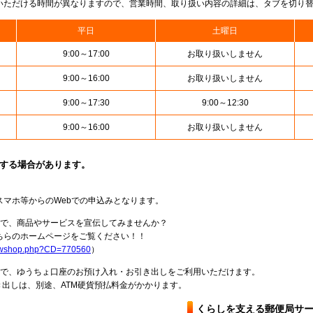
いただける時間が異なりますので、営業時間、取り扱い内容の詳細は、タブを切り
平日
土曜日
9:00～17:00
お取り扱いしません
9:00～16:00
お取り扱いしません
9:00～17:30
9:00～12:30
9:00～16:00
お取り扱いしません
止する場合があります。
スマホ等からのWebでの申込みとなります。
局で、商品やサービスを宣伝してみませんか？
らのホームページをご覧ください！！
howshop.php?CD=770560
）
料で、ゆうちょ口座のお預け入れ・お引き出しをご利用いただけます。
出しは、別途、ATM硬貨預払料金がかかります。
くらしを支える郵便局サ