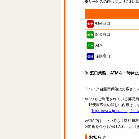
※サービスの内容によりご利用
郵便窓口
貯金窓口
ATM
保険窓口
※ 窓口業務、ATMを一時休
※バイク自賠責保険はお客さま
○いつもご利用されている郵便
郵便局広告の詳しい内容はこち
（
https://www.jp-comm.jp/s
○ATMでは、いつでも手数料無
※硬貨を伴うお預け入れ・お引き
お知らせ