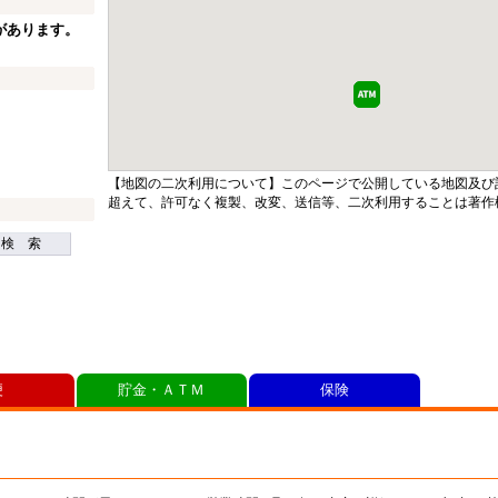
があります。
【地図の二次利用について】このページで公開している地図及び
超えて、許可なく複製、改変、送信等、二次利用することは著作
検 索
便
貯金・ＡＴＭ
保険