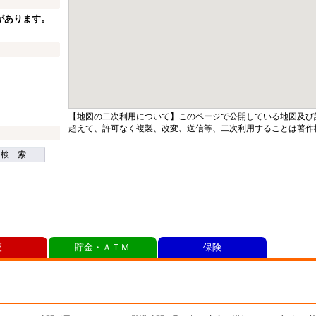
があります。
【地図の二次利用について】このページで公開している地図及び
超えて、許可なく複製、改変、送信等、二次利用することは著作
検 索
便
貯金・ＡＴＭ
保険