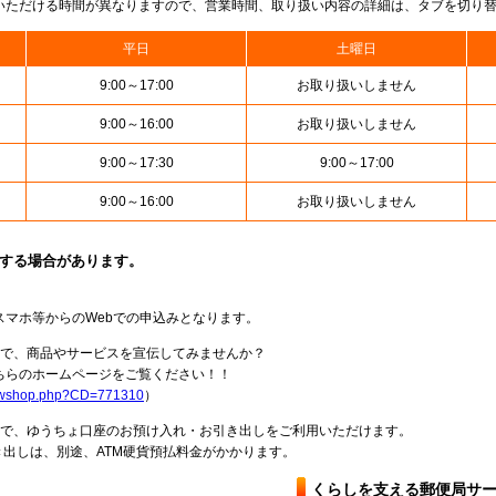
いただける時間が異なりますので、営業時間、取り扱い内容の詳細は、タブを切り
平日
土曜日
9:00～17:00
お取り扱いしません
9:00～16:00
お取り扱いしません
9:00～17:30
9:00～17:00
9:00～16:00
お取り扱いしません
止する場合があります。
スマホ等からのWebでの申込みとなります。
局で、商品やサービスを宣伝してみませんか？
らのホームページをご覧ください！！
howshop.php?CD=771310
）
料で、ゆうちょ口座のお預け入れ・お引き出しをご利用いただけます。
出しは、別途、ATM硬貨預払料金がかかります。
くらしを支える郵便局サ