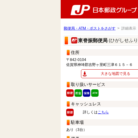
郵便局・ATM・ポストをさがす
> 詳細表示
(ひがしせふ
東脊振郵便局
住所
〒842-0104
佐賀県神埼郡吉野ヶ里町三津６１５－６
大きな地図で見る
取り扱いサービス
キャッシュレス
詳しくは
こちら
駐車場
あり（3台）