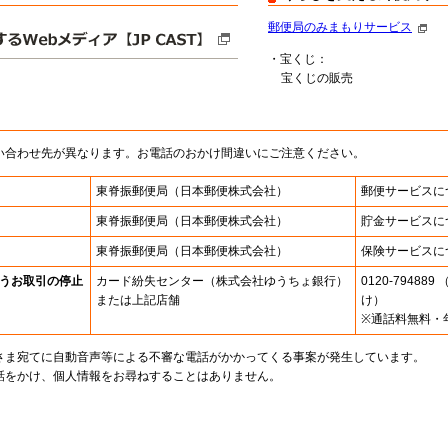
郵便局のみまもりサービス
・宝くじ：
宝くじの販売
い合わせ先が異なります。お電話のおかけ間違いにご注意ください。
東脊振郵便局
（日本郵便株式会社）
郵便サービスに
東脊振郵便局
（日本郵便株式会社）
貯金サービスに
東脊振郵便局
（日本郵便株式会社）
保険サービスに
うお取引の停止
カード紛失センター
（株式会社ゆうちょ銀行）
0120-7948
または上記店舗
け）
※通話料無料・
さま宛てに自動音声等による不審な電話がかかってくる事案が発生しています。
話をかけ、個人情報をお尋ねすることはありません。
。