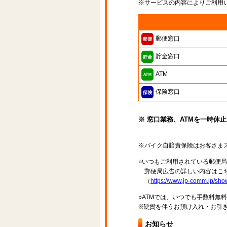
※サービスの内容によりご利用
郵便窓口
貯金窓口
ATM
保険窓口
※ 窓口業務、ATMを一時休
※バイク自賠責保険はお客さま
○いつもご利用されている郵便
郵便局広告の詳しい内容はこち
（
https://www.jp-comm.jp/s
○ATMでは、いつでも手数料無
※硬貨を伴うお預け入れ・お引き
お知らせ