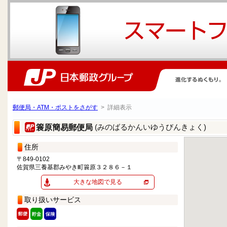
郵便局・ATM・ポストをさがす
> 詳細表示
(みのばるかんいゆうびんきょく)
簑原簡易郵便局
住所
〒849-0102
佐賀県三養基郡みやき町簑原３２８６－１
大きな地図で見る
取り扱いサービス