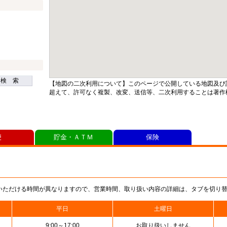
検 索
【地図の二次利用について】このページで公開している地図及び
超えて、許可なく複製、改変、送信等、二次利用することは著作
便
貯金・ＡＴＭ
保険
いただける時間が異なりますので、営業時間、取り扱い内容の詳細は、タブを切り
平日
土曜日
9:00～17:00
お取り扱いしません