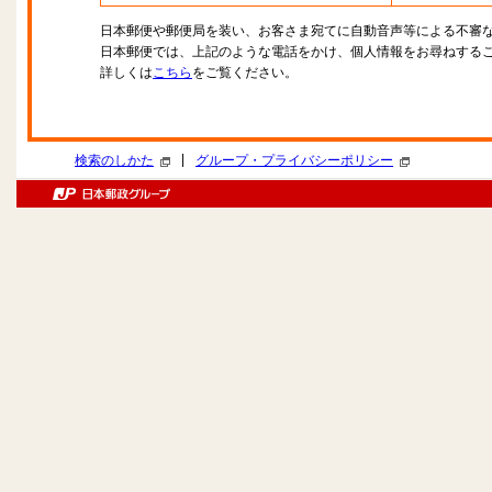
日本郵便や郵便局を装い、お客さま宛てに自動音声等による不審
日本郵便では、上記のような電話をかけ、個人情報をお尋ねする
詳しくは
こちら
をご覧ください。
|
検索のしかた
グループ・プライバシーポリシー