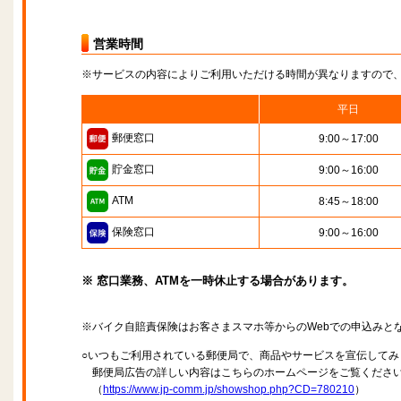
営業時間
※サービスの内容によりご利用いただける時間が異なりますので
平日
郵便窓口
9:00～17:00
貯金窓口
9:00～16:00
ATM
8:45～18:00
保険窓口
9:00～16:00
※ 窓口業務、ATMを一時休止する場合があります。
※バイク自賠責保険はお客さまスマホ等からのWebでの申込みと
○いつもご利用されている郵便局で、商品やサービスを宣伝してみ
郵便局広告の詳しい内容はこちらのホームページをご覧くださ
（
https://www.jp-comm.jp/showshop.php?CD=780210
）