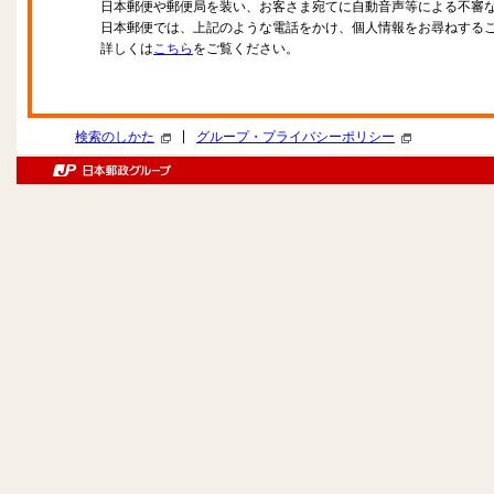
日本郵便や郵便局を装い、お客さま宛てに自動音声等による不審
日本郵便では、上記のような電話をかけ、個人情報をお尋ねする
詳しくは
こちら
をご覧ください。
|
検索のしかた
グループ・プライバシーポリシー