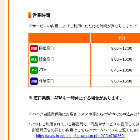
営業時間
※サービスの内容によりご利用いただける時間が異なりますので
平日
郵便窓口
9:00～17:00
貯金窓口
9:00～16:00
ATM
8:45～18:00
保険窓口
9:00～16:00
※ 窓口業務、ATMを一時休止する場合があります。
※バイク自賠責保険はお客さまスマホ等からのWebでの申込みと
○いつもご利用されている郵便局で、商品やサービスを宣伝してみ
郵便局広告の詳しい内容はこちらのホームページをご覧くださ
（
https://www.jp-comm.jp/showshop.php?CD=780350
）