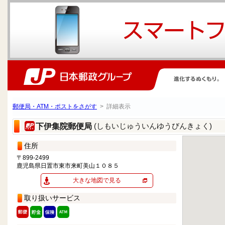
郵便局・ATM・ポストをさがす
> 詳細表示
(しもいじゅういんゆうびんきょく)
下伊集院郵便局
住所
〒899-2499
鹿児島県日置市東市来町美山１０８５
大きな地図で見る
取り扱いサービス