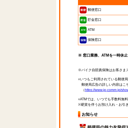
郵便窓口
貯金窓口
ATM
保険窓口
※ 窓口業務、ATMを一時休
※バイク自賠責保険はお客さま
○いつもご利用されている郵便
郵便局広告の詳しい内容はこち
（
https://www.jp-comm.jp/s
○ATMでは、いつでも手数料無
※硬貨を伴うお預け入れ・お引き
お知らせ