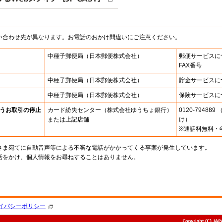
い合わせ先が異なります。お電話のおかけ間違いにご注意ください。
中種子郵便局
（日本郵便株式会社）
郵便サービスに
FAX番号
中種子郵便局
（日本郵便株式会社）
貯金サービスに
中種子郵便局
（日本郵便株式会社）
保険サービスに
うお取引の停止
カード紛失センター
（株式会社ゆうちょ銀行）
0120-7948
または上記店舗
け）
※通話料無料・
さま宛てに自動音声等による不審な電話がかかってくる事案が発生しています。
話をかけ、個人情報をお尋ねすることはありません。
。
イバシーポリシー