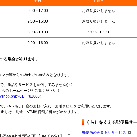
平日
土曜日
9:00～17:00
お取り扱いしません
9:00～16:00
お取り扱いしません
8:00～19:00
9:00～19:00
9:00～16:00
お取り扱いしません
止する場合があります。
スマホ等からのWebでの申込みとなります。
局で、商品やサービスを宣伝してみませんか？
らのホームページをご覧ください！！
howshop.php?CD=781060
）
料で、ゆうちょ口座のお預け入れ・お引き出しをご利用いただけます。
出しは、別途、ATM硬貨預払料金がかかります。
くらしを支える郵便局サ
郵便局のみまもりサービス