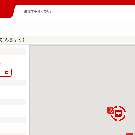
びんきょく)
３