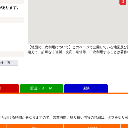
2
があります。
【地図の二次利用について】このページで公開している地図及び
超えて、許可なく複製、改変、送信等、二次利用することは著作
検 索
便
貯金・ＡＴＭ
保険
いただける時間が異なりますので、営業時間、取り扱い内容の詳細は、タブを切り