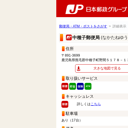
郵便局・ATM・ポストをさがす
> 詳細表示
(なかたねゆう
中種子郵便局
住所
〒891-3699
鹿児島県熊毛郡中種子町野間５１７８－１
大きな地図で見る
取り扱いサービス
キャッシュレス
詳しくは
こちら
駐車場
あり（17台）