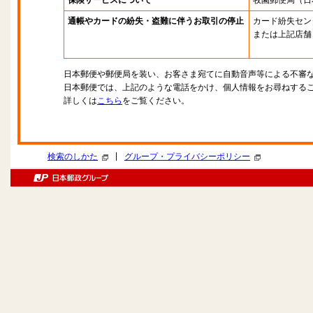
保険サービスについて
牧園郵便局
（日
通帳やカードの紛失・盗難に伴うお取引の停止
カード紛失セン
または上記店舗
日本郵便や郵便局を装い、お客さま宛てに自動音声等による不審
日本郵便では、上記のような電話をかけ、個人情報をお尋ねする
詳しくは
こちら
をご覧ください。
|
検索のしかた
グループ・プライバシーポリシー