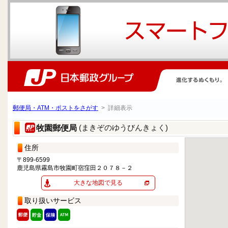
郵便局・ATM・ポストをさがす
> 詳細表示
(まきぞのゆうびんきょく)
牧園郵便局
住所
〒899-6599
鹿児島県霧島市牧園町宿窪田２０７８－２
大きな地図で見る
取り扱いサービス