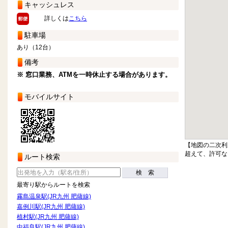
キャッシュレス
詳しくは
こちら
駐車場
あり（12台）
備考
※ 窓口業務、ATMを一時休止する場合があります。
モバイルサイト
【地図の二次利
超えて、許可な
ルート検索
検 索
最寄り駅からルートを検索
霧島温泉駅(JR九州 肥薩線)
嘉例川駅(JR九州 肥薩線)
植村駅(JR九州 肥薩線)
中福良駅(JR九州 肥薩線)