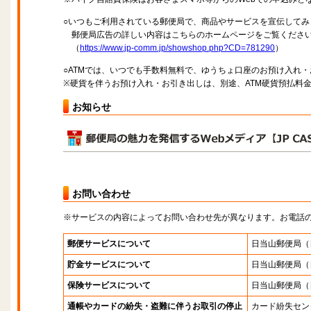
○いつもご利用されている郵便局で、商品やサービスを宣伝してみ
郵便局広告の詳しい内容はこちらのホームページをご覧くださ
（
https://www.jp-comm.jp/showshop.php?CD=781290
）
○ATMでは、いつでも手数料無料で、ゆうちょ口座のお預け入れ
※硬貨を伴うお預け入れ・お引き出しは、別途、ATM硬貨預払料
お知らせ
お問い合わせ
※サービスの内容によってお問い合わせ先が異なります。お電話
郵便サービスについて
日当山郵便局
（
貯金サービスについて
日当山郵便局
（
保険サービスについて
日当山郵便局
（
通帳やカードの紛失・盗難に伴うお取引の停止
カード紛失セン