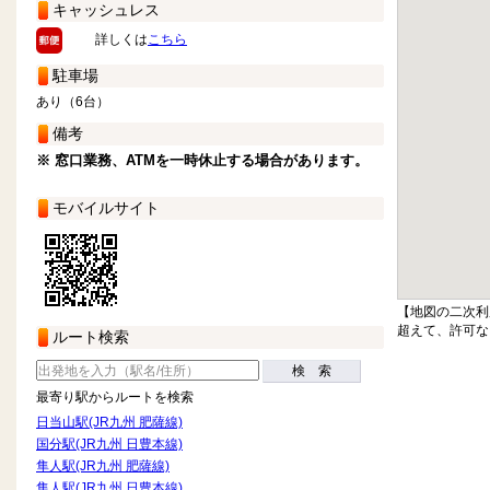
キャッシュレス
詳しくは
こちら
駐車場
あり（6台）
備考
※ 窓口業務、ATMを一時休止する場合があります。
モバイルサイト
【地図の二次利
超えて、許可な
ルート検索
検 索
最寄り駅からルートを検索
日当山駅(JR九州 肥薩線)
国分駅(JR九州 日豊本線)
隼人駅(JR九州 肥薩線)
隼人駅(JR九州 日豊本線)