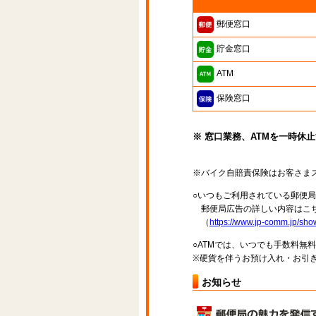
郵便窓口
貯金窓口
ATM
保険窓口
※ 窓口業務、ATMを一時休
※バイク自賠責保険はお客さま
○いつもご利用されている郵便
郵便局広告の詳しい内容はこち
（
https://www.jp-comm.jp/s
○ATMでは、いつでも手数料無
※硬貨を伴うお預け入れ・お引き
お知らせ