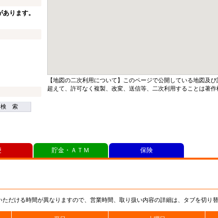
があります。
【地図の二次利用について】このページで公開している地図及び
超えて、許可なく複製、改変、送信等、二次利用することは著作
検 索
便
貯金・ＡＴＭ
保険
いただける時間が異なりますので、営業時間、取り扱い内容の詳細は、タブを切り