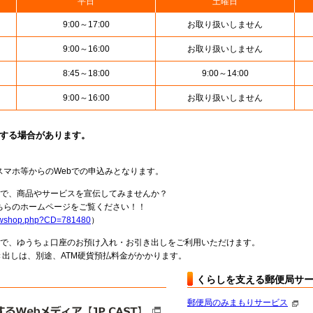
平日
土曜日
9:00～17:00
お取り扱いしません
9:00～16:00
お取り扱いしません
8:45～18:00
9:00～14:00
9:00～16:00
お取り扱いしません
止する場合があります。
スマホ等からのWebでの申込みとなります。
局で、商品やサービスを宣伝してみませんか？
らのホームページをご覧ください！！
howshop.php?CD=781480
）
料で、ゆうちょ口座のお預け入れ・お引き出しをご利用いただけます。
出しは、別途、ATM硬貨預払料金がかかります。
くらしを支える郵便局サ
郵便局のみまもりサービス