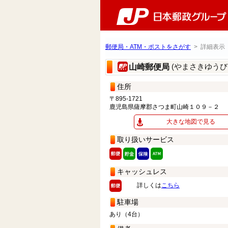
郵便局・ATM・ポストをさがす
> 詳細表示
(やまさきゆうび
山崎郵便局
住所
〒895-1721
鹿児島県薩摩郡さつま町山崎１０９－２
大きな地図で見る
取り扱いサービス
キャッシュレス
詳しくは
こちら
駐車場
あり（4台）