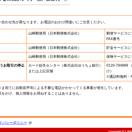
い合わせ先が異なります。お電話のおかけ間違いにご注意ください。
山崎郵便局
（日本郵便株式会社）
郵便サービスに
FAX番号
山崎郵便局
（日本郵便株式会社）
貯金サービスに
山崎郵便局
（日本郵便株式会社）
保険サービスに
うお取引の停止
カード紛失センター
（株式会社ゆうちょ銀行）
0120-7948
または上記店舗
け）
※通話料無料・
さま宛てに自動音声等による不審な電話がかかってくる事案が発生しています。
話をかけ、個人情報をお尋ねすることはありません。
。
イバシーポリシー