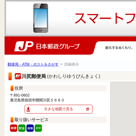
郵便局・ATM・ポストをさがす
> 詳細表示
(かわしりゆうびんきょく)
川尻郵便局
住所
〒891-0602
鹿児島県指宿市開聞川尻５６６０
大きな地図で見る
取り扱いサービス