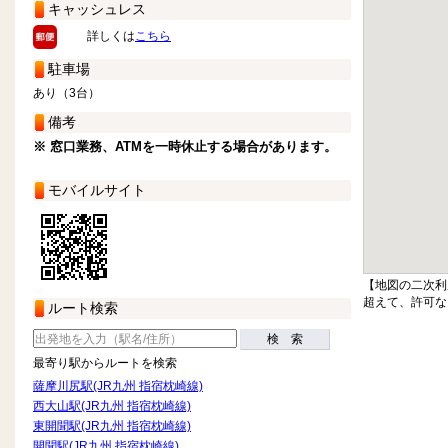
キャッシュレス
詳しくは
こちら
駐車場
あり（3台）
備考
※ 窓口業務、ATMを一時休止する場合があります。
モバイルサイト
【地図の二次利
超えて、許可な
ルート検索
検 索
最寄り駅からルートを検索
薩摩川尻駅(JR九州 指宿枕崎線)
西大山駅(JR九州 指宿枕崎線)
東開聞駅(JR九州 指宿枕崎線)
開聞駅(JR九州 指宿枕崎線)