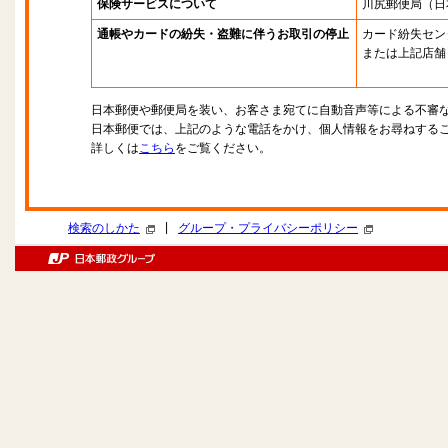
保険サービスについて
川尻郵便局
（日
通帳やカードの紛失・盗難に伴うお取引の停止
カード紛失セン
または上記店舗
日本郵便や郵便局を装い、お客さま宛てに自動音声等による不審
日本郵便では、上記のような電話をかけ、個人情報をお尋ねする
詳しくは
こちら
をご覧ください。
|
検索のしかた
グループ・プライバシーポリシー