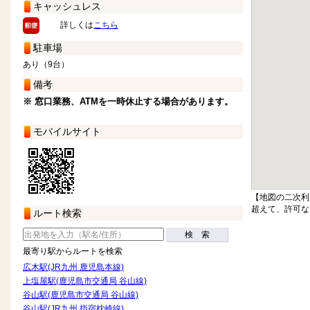
キャッシュレス
詳しくは
こちら
駐車場
あり（9台）
備考
※ 窓口業務、ATMを一時休止する場合があります。
モバイルサイト
【地図の二次利
超えて、許可な
ルート検索
検 索
最寄り駅からルートを検索
広木駅(JR九州 鹿児島本線)
上塩屋駅(鹿児島市交通局 谷山線)
谷山駅(鹿児島市交通局 谷山線)
谷山駅(JR九州 指宿枕崎線)