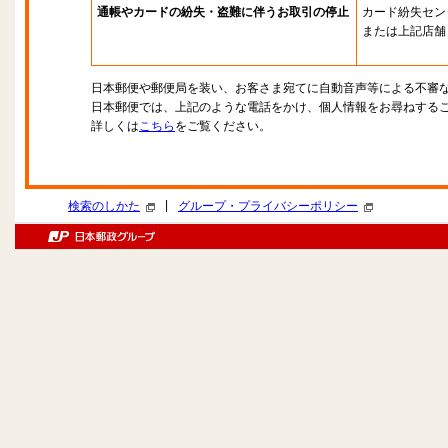
通帳やカードの紛失・盗難に伴うお取引の停止
カード紛失セン
または上記店舗
日本郵便や郵便局を装い、お客さま宛てに自動音声等による不審
日本郵便では、上記のような電話をかけ、個人情報をお尋ねする
詳しくは
こちら
をご覧ください。
|
検索のしかた
グループ・プライバシーポリシー