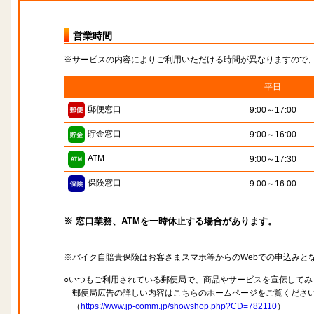
営業時間
※サービスの内容によりご利用いただける時間が異なりますので
平日
郵便窓口
9:00～17:00
貯金窓口
9:00～16:00
ATM
9:00～17:30
保険窓口
9:00～16:00
※ 窓口業務、ATMを一時休止する場合があります。
※バイク自賠責保険はお客さまスマホ等からのWebでの申込みと
○いつもご利用されている郵便局で、商品やサービスを宣伝してみ
郵便局広告の詳しい内容はこちらのホームページをご覧くださ
（
https://www.jp-comm.jp/showshop.php?CD=782110
）