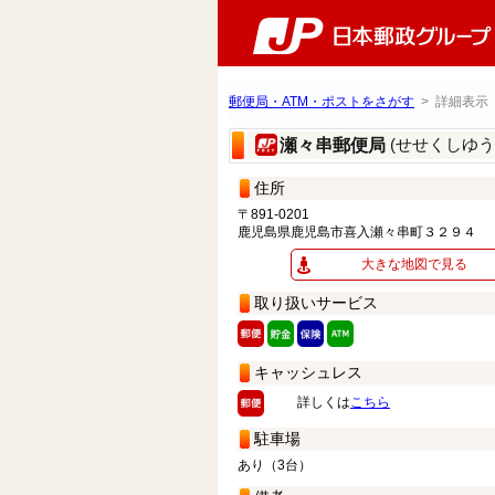
郵便局・ATM・ポストをさがす
> 詳細表示
(せせくしゆう
瀬々串郵便局
住所
〒891-0201
鹿児島県鹿児島市喜入瀬々串町３２９４
大きな地図で見る
取り扱いサービス
キャッシュレス
詳しくは
こちら
駐車場
あり（3台）