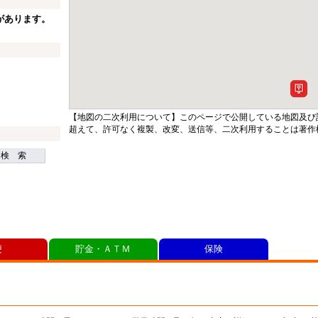
があります。
【地図の二次利用について】このページで公開している地図及び
超えて、許可なく複製、改変、送信等、二次利用することは著作
検 索
便
貯金・ＡＴＭ
保険