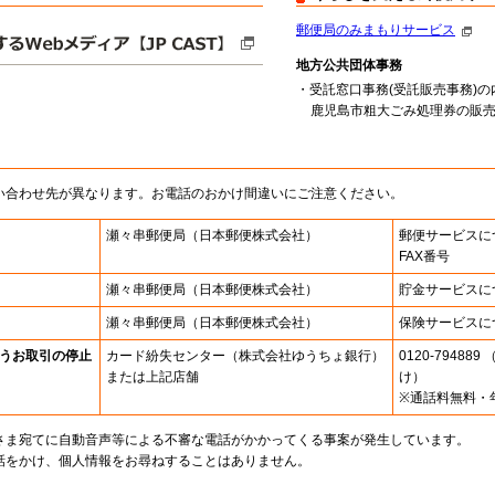
郵便局のみまもりサービス
地方公共団体事務
・受託窓口事務(受託販売事務)の
鹿児島市粗大ごみ処理券の販売（
い合わせ先が異なります。お電話のおかけ間違いにご注意ください。
瀬々串郵便局
（日本郵便株式会社）
郵便サービスに
FAX番号
瀬々串郵便局
（日本郵便株式会社）
貯金サービスに
瀬々串郵便局
（日本郵便株式会社）
保険サービスに
うお取引の停止
カード紛失センター
（株式会社ゆうちょ銀行）
0120-7948
または上記店舗
け）
※通話料無料・
さま宛てに自動音声等による不審な電話がかかってくる事案が発生しています。
話をかけ、個人情報をお尋ねすることはありません。
。