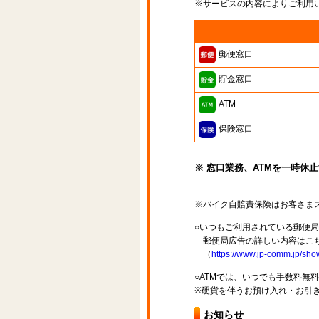
※サービスの内容によりご利用
郵便窓口
貯金窓口
ATM
保険窓口
※ 窓口業務、ATMを一時休
※バイク自賠責保険はお客さま
○いつもご利用されている郵便
郵便局広告の詳しい内容はこち
（
https://www.jp-comm.jp/s
○ATMでは、いつでも手数料無
※硬貨を伴うお預け入れ・お引き
お知らせ