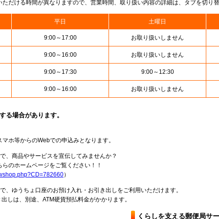
いただける時間が異なりますので、営業時間、取り扱い内容の詳細は、タブを切り
平日
土曜日
9:00～17:00
お取り扱いしません
9:00～16:00
お取り扱いしません
9:00～17:30
9:00～12:30
9:00～16:00
お取り扱いしません
止する場合があります。
スマホ等からのWebでの申込みとなります。
局で、商品やサービスを宣伝してみませんか？
らのホームページをご覧ください！！
howshop.php?CD=782660
）
料で、ゆうちょ口座のお預け入れ・お引き出しをご利用いただけます。
出しは、別途、ATM硬貨預払料金がかかります。
くらしを支える郵便局サ