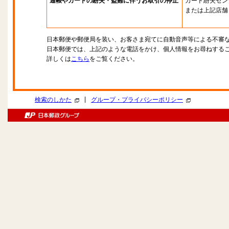
通帳やカードの紛失・盗難に伴うお取引の停止
カード紛失セン
または上記店舗
日本郵便や郵便局を装い、お客さま宛てに自動音声等による不審
日本郵便では、上記のような電話をかけ、個人情報をお尋ねする
詳しくは
こちら
をご覧ください。
|
検索のしかた
グループ・プライバシーポリシー