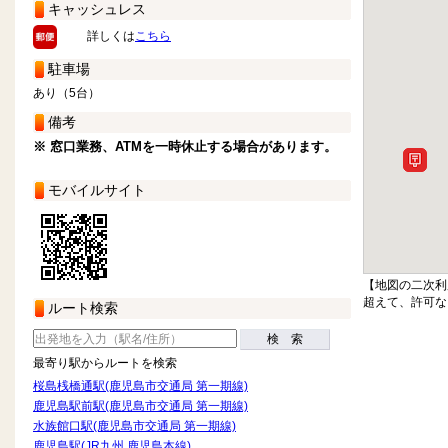
キャッシュレス
詳しくは
こちら
駐車場
あり（5台）
備考
※ 窓口業務、ATMを一時休止する場合があります。
モバイルサイト
【地図の二次利
超えて、許可な
ルート検索
検 索
最寄り駅からルートを検索
桜島桟橋通駅(鹿児島市交通局 第一期線)
鹿児島駅前駅(鹿児島市交通局 第一期線)
水族館口駅(鹿児島市交通局 第一期線)
鹿児島駅(JR九州 鹿児島本線)