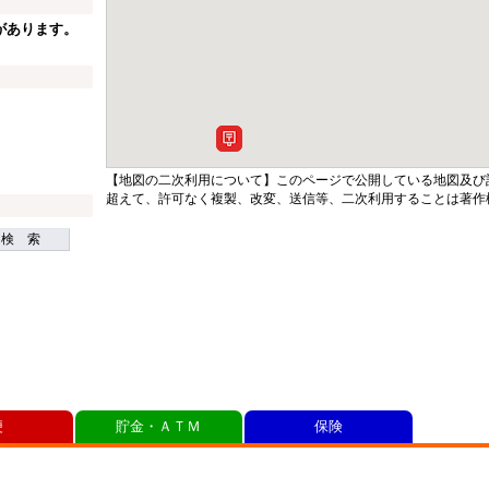
があります。
【地図の二次利用について】このページで公開している地図及び
超えて、許可なく複製、改変、送信等、二次利用することは著作
検 索
便
貯金・ＡＴＭ
保険