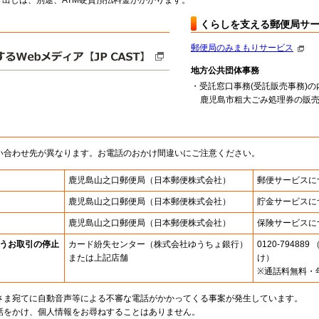
出しは、別途、ATM硬貨預払料金がかかります。
くらしを支える郵便局サ
郵便局のみまもりサービス
地方公共団体事務
・受託窓口事務(受託販売事務)の
鹿児島市粗大ごみ処理券の販売（
い合わせ先が異なります。お電話のおかけ間違いにご注意ください。
鹿児島山之口郵便局
（日本郵便株式会社）
郵便サービスに
鹿児島山之口郵便局
（日本郵便株式会社）
貯金サービスに
鹿児島山之口郵便局
（日本郵便株式会社）
保険サービスに
うお取引の停止
カード紛失センター
（株式会社ゆうちょ銀行）
0120-7948
または上記店舗
け）
※通話料無料・
さま宛てに自動音声等による不審な電話がかかってくる事案が発生しています。
話をかけ、個人情報をお尋ねすることはありません。