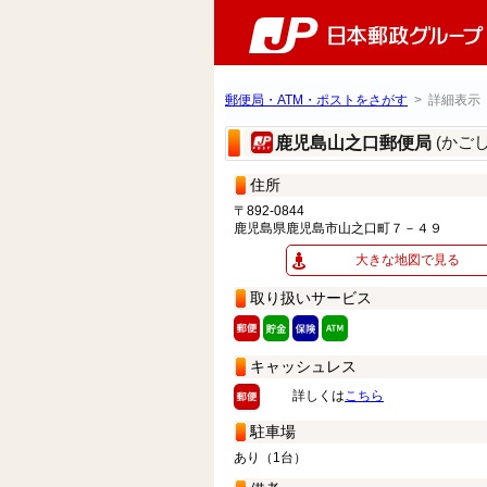
郵便局・ATM・ポストをさがす
> 詳細表示
(かご
鹿児島山之口郵便局
住所
〒892-0844
鹿児島県鹿児島市山之口町７－４９
大きな地図で見る
取り扱いサービス
キャッシュレス
詳しくは
こちら
駐車場
あり（1台）