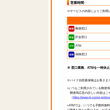
営業時間
※サービスの内容によりご利用
郵便窓口
貯金窓口
ATM
保険窓口
※ 窓口業務、ATMを一時休
※バイク自賠責保険はお客さま
○いつもご利用されている郵便
郵便局広告の詳しい内容はこち
（
https://www.jp-comm.jp/s
○ATMでは、いつでも手数料無