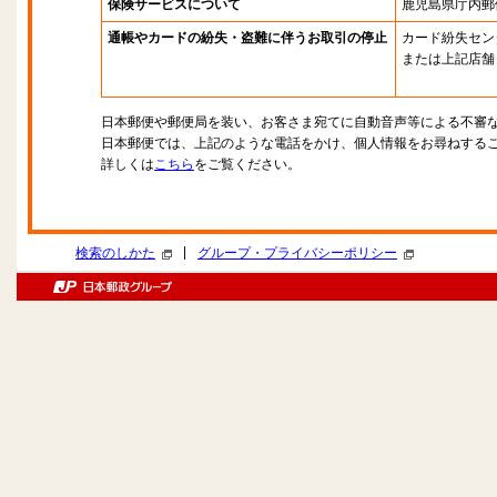
保険サービスについて
鹿児島県庁内郵
通帳やカードの紛失・盗難に伴うお取引の停止
カード紛失セン
または上記店舗
日本郵便や郵便局を装い、お客さま宛てに自動音声等による不審
日本郵便では、上記のような電話をかけ、個人情報をお尋ねする
詳しくは
こちら
をご覧ください。
|
検索のしかた
グループ・プライバシーポリシー