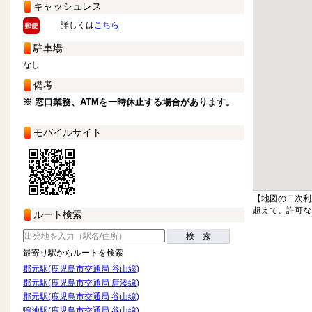
キャッシュレス
詳しくは
こちら
駐車場
なし
備考
※ 窓口業務、ATMを一時休止する場合があります。
モバイルサイト
【地図の二次利
超えて、許可な
ルート検索
検 索
最寄り駅からルートを検索
郡元駅(鹿児島市交通局 谷山線)
郡元駅(鹿児島市交通局 唐湊線)
郡元駅(鹿児島市交通局 谷山線)
鴨池駅(鹿児島市交通局 谷山線)