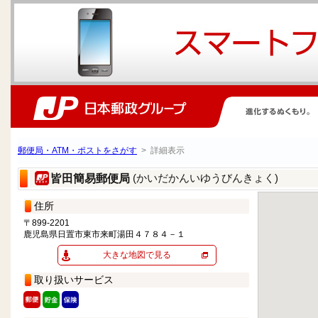
郵便局・ATM・ポストをさがす
> 詳細表示
(かいだかんいゆうびんきょく)
皆田簡易郵便局
住所
〒899-2201
鹿児島県日置市東市来町湯田４７８４－１
大きな地図で見る
取り扱いサービス