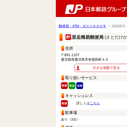
郵便局・ATM・ポストをさがす
> 詳細表示
(さとだけ
里岳簡易郵便局
住所
〒891-1107
鹿児島県鹿児島市有屋田町４９
大きな地図で見る
取り扱いサービス
キャッシュレス
詳しくは
こちら
駐車場
あり（3台）