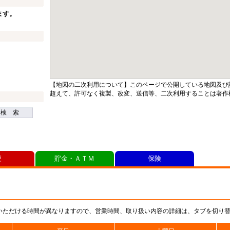
ます。
【地図の二次利用について】このページで公開している地図及び
超えて、許可なく複製、改変、送信等、二次利用することは著作
検 索
便
貯金・ＡＴＭ
保険
いただける時間が異なりますので、営業時間、取り扱い内容の詳細は、タブを切り