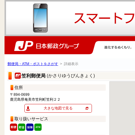
郵便局・ATM・ポストをさがす
> 詳細表示
(かさりゆうびんきょく)
笠利郵便局
住所
〒894-0699
鹿児島県奄美市笠利町笠利２２
大きな地図で見る
取り扱いサービス