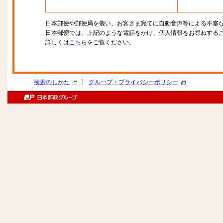
日本郵便や郵便局を装い、お客さま宛てに自動音声等による不審
日本郵便では、上記のような電話をかけ、個人情報をお尋ねする
詳しくは
こちら
をご覧ください。
|
検索のしかた
グループ・プライバシーポリシー