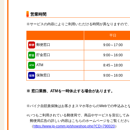
営業時間
※サービスの内容によりご利用いただける時間が異なりますので
平日
郵便窓口
9:00～17:00
貯金窓口
9:00～16:00
ATM
8:45～18:00
保険窓口
9:00～16:00
※ 窓口業務、ATMを一時休止する場合があります。
※バイク自賠責保険はお客さまスマホ等からのWebでの申込みと
○いつもご利用されている郵便局で、商品やサービスを宣伝してみ
郵便局広告の詳しい内容はこちらのホームページをご覧くださ
（
https://www.jp-comm.jp/showshop.php?CD=790020
）