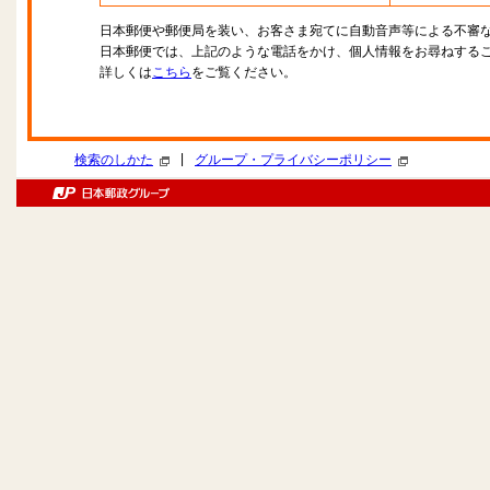
日本郵便や郵便局を装い、お客さま宛てに自動音声等による不審
日本郵便では、上記のような電話をかけ、個人情報をお尋ねする
詳しくは
こちら
をご覧ください。
|
検索のしかた
グループ・プライバシーポリシー