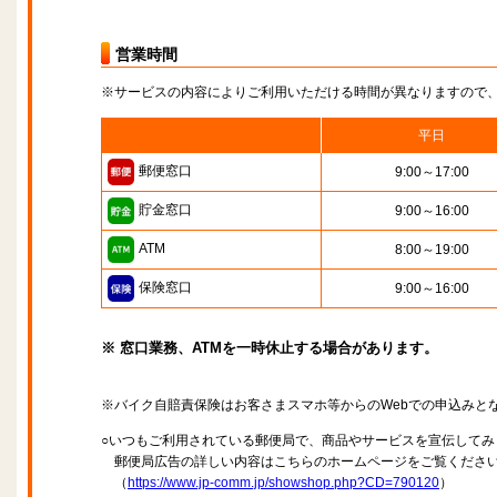
営業時間
※サービスの内容によりご利用いただける時間が異なりますので
平日
郵便窓口
9:00～17:00
貯金窓口
9:00～16:00
ATM
8:00～19:00
保険窓口
9:00～16:00
※ 窓口業務、ATMを一時休止する場合があります。
※バイク自賠責保険はお客さまスマホ等からのWebでの申込みと
○いつもご利用されている郵便局で、商品やサービスを宣伝してみ
郵便局広告の詳しい内容はこちらのホームページをご覧くださ
（
https://www.jp-comm.jp/showshop.php?CD=790120
）