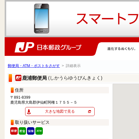
郵便局・ATM・ポストをさがす
> 詳細表示
(しかうらゆうびんきょく)
鹿浦郵便局
住所
〒891-8399
鹿児島県大島郡伊仙町阿権１７５５－５
大きな地図で見る
取り扱いサービス