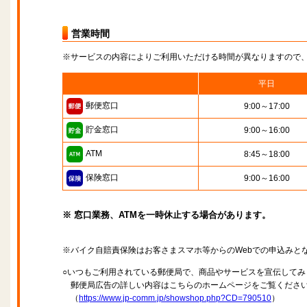
営業時間
※サービスの内容によりご利用いただける時間が異なりますので
平日
郵便窓口
9:00～17:00
貯金窓口
9:00～16:00
ATM
8:45～18:00
保険窓口
9:00～16:00
※ 窓口業務、ATMを一時休止する場合があります。
※バイク自賠責保険はお客さまスマホ等からのWebでの申込みと
○いつもご利用されている郵便局で、商品やサービスを宣伝してみ
郵便局広告の詳しい内容はこちらのホームページをご覧くださ
（
https://www.jp-comm.jp/showshop.php?CD=790510
）