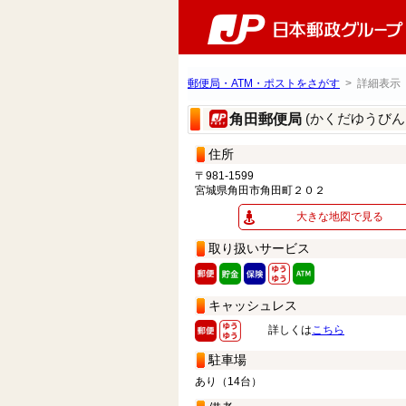
郵便局・ATM・ポストをさがす
> 詳細表示
(かくだゆうびん
角田郵便局
住所
〒981-1599
宮城県角田市角田町２０２
大きな地図で見る
取り扱いサービス
キャッシュレス
詳しくは
こちら
駐車場
あり（14台）