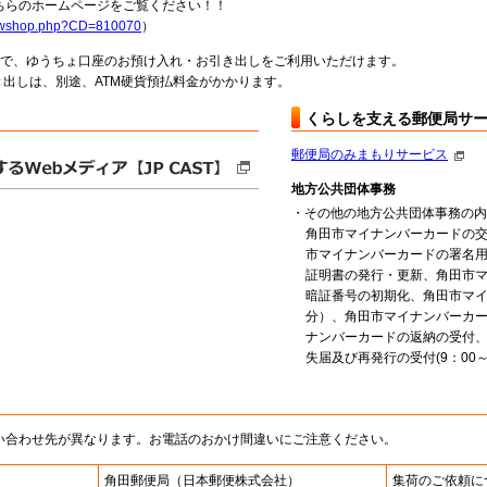
らのホームページをご覧ください！！
howshop.php?CD=810070
）
料で、ゆうちょ口座のお預け入れ・お引き出しをご利用いただけます。
出しは、別途、ATM硬貨預払料金がかかります。
くらしを支える郵便局サ
郵便局のみまもりサービス
地方公共団体事務
・その他の地方公共団体事務の内
角田市マイナンバーカードの交
市マイナンバーカードの署名
証明書の発行・更新、角田市
暗証番号の初期化、角田市マ
分）、角田市マイナンバーカ
ナンバーカードの返納の受付
失届及び再発行の受付(9：00～1
い合わせ先が異なります。お電話のおかけ間違いにご注意ください。
角田郵便局
（日本郵便株式会社）
集荷のご依頼に