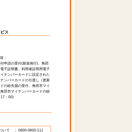
ービス
容：
付申請の受付(新規発行)、角田
用電子証明書、利用者証明用電子
マイナンバーカードに設定された
イナンバーカードの引渡し（更新
ードの紛失届の受付、角田市マイ
、角田市マイナンバーカードの紛
7：00)
ついて
： 0800-0800-111