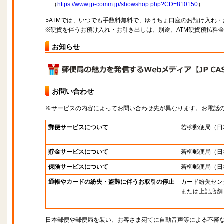
（
https://www.jp-comm.jp/showshop.php?CD=810150
）
○ATMでは、いつでも手数料無料で、ゆうちょ口座のお預け入れ
※硬貨を伴うお預け入れ・お引き出しは、別途、ATM硬貨預払料
お知らせ
お問い合わせ
※サービスの内容によってお問い合わせ先が異なります。お電話
郵便サービスについて
若柳郵便局
（日
貯金サービスについて
若柳郵便局
（日
保険サービスについて
若柳郵便局
（日
通帳やカードの紛失・盗難に伴うお取引の停止
カード紛失セン
または上記店舗
日本郵便や郵便局を装い、お客さま宛てに自動音声等による不審