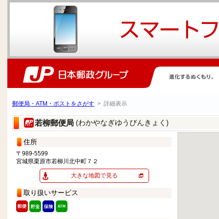
郵便局・ATM・ポストをさがす
> 詳細表示
(わかやなぎゆうびんきょく)
若柳郵便局
住所
〒989-5599
宮城県栗原市若柳川北中町７２
大きな地図で見る
取り扱いサービス