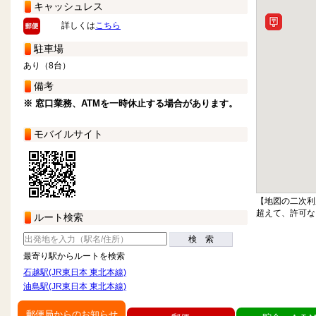
キャッシュレス
詳しくは
こちら
駐車場
あり（8台）
備考
※ 窓口業務、ATMを一時休止する場合があります。
モバイルサイト
【地図の二次利
超えて、許可な
ルート検索
検 索
最寄り駅からルートを検索
石越駅(JR東日本 東北本線)
油島駅(JR東日本 東北本線)
郵便局からのお知らせ