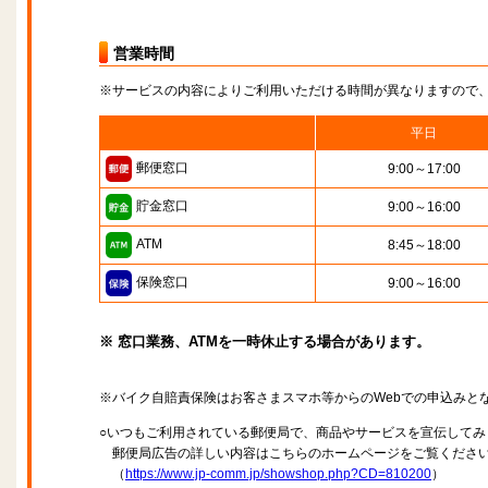
営業時間
※サービスの内容によりご利用いただける時間が異なりますので
平日
郵便窓口
9:00～17:00
貯金窓口
9:00～16:00
ATM
8:45～18:00
保険窓口
9:00～16:00
※ 窓口業務、ATMを一時休止する場合があります。
※バイク自賠責保険はお客さまスマホ等からのWebでの申込みと
○いつもご利用されている郵便局で、商品やサービスを宣伝してみ
郵便局広告の詳しい内容はこちらのホームページをご覧くださ
（
https://www.jp-comm.jp/showshop.php?CD=810200
）