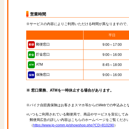
営業時間
※サービスの内容によりご利用いただける時間が異なりますので
平日
郵便窓口
9:00～17:00
貯金窓口
9:00～16:00
ATM
8:45～18:00
保険窓口
9:00～16:00
※ 窓口業務、ATMを一時休止する場合があります。
※バイク自賠責保険はお客さまスマホ等からのWebでの申込みと
○いつもご利用されている郵便局で、商品やサービスを宣伝してみ
郵便局広告の詳しい内容はこちらのホームページをご覧くださ
（
https://www.jp-comm.jp/showshop.php?CD=810290
）