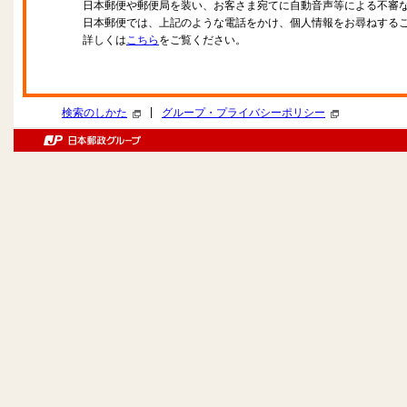
日本郵便や郵便局を装い、お客さま宛てに自動音声等による不審
日本郵便では、上記のような電話をかけ、個人情報をお尋ねする
詳しくは
こちら
をご覧ください。
|
検索のしかた
グループ・プライバシーポリシー