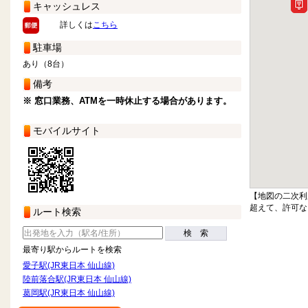
キャッシュレス
詳しくは
こちら
駐車場
あり（8台）
備考
※ 窓口業務、ATMを一時休止する場合があります。
モバイルサイト
【地図の二次利
超えて、許可な
ルート検索
検 索
最寄り駅からルートを検索
愛子駅(JR東日本 仙山線)
陸前落合駅(JR東日本 仙山線)
葛岡駅(JR東日本 仙山線)