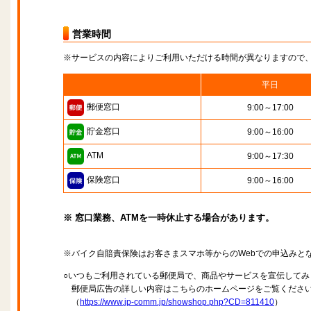
営業時間
※サービスの内容によりご利用いただける時間が異なりますので
平日
郵便窓口
9:00～17:00
貯金窓口
9:00～16:00
ATM
9:00～17:30
保険窓口
9:00～16:00
※ 窓口業務、ATMを一時休止する場合があります。
※バイク自賠責保険はお客さまスマホ等からのWebでの申込みと
○いつもご利用されている郵便局で、商品やサービスを宣伝してみ
郵便局広告の詳しい内容はこちらのホームページをご覧くださ
（
https://www.jp-comm.jp/showshop.php?CD=811410
）