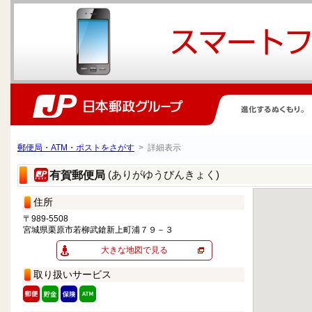
郵便局・ATM・ポストをさがす
> 詳細表示
(ありがゆうびんきょく)
有賀郵便局
住所
〒989-5508
宮城県栗原市若柳武鎗新上町浦７９－３
大きな地図で見る
取り扱いサービス