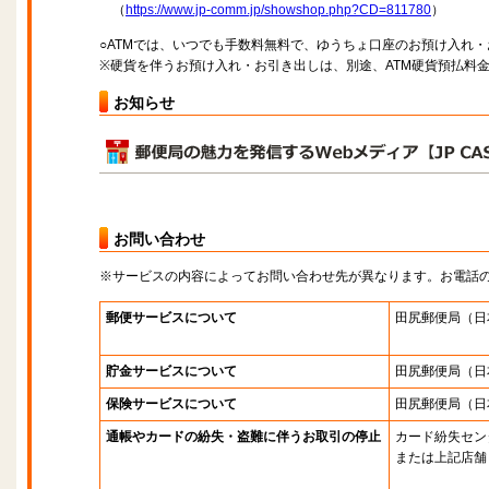
（
https://www.jp-comm.jp/showshop.php?CD=811780
）
○ATMでは、いつでも手数料無料で、ゆうちょ口座のお預け入れ
※硬貨を伴うお預け入れ・お引き出しは、別途、ATM硬貨預払料
お知らせ
お問い合わせ
※サービスの内容によってお問い合わせ先が異なります。お電話
郵便サービスについて
田尻郵便局
（日
貯金サービスについて
田尻郵便局
（日
保険サービスについて
田尻郵便局
（日
通帳やカードの紛失・盗難に伴うお取引の停止
カード紛失セン
または上記店舗