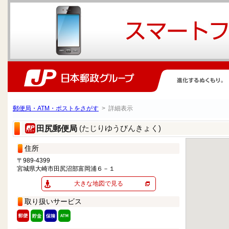
郵便局・ATM・ポストをさがす
> 詳細表示
(たじりゆうびんきょく)
田尻郵便局
住所
〒989-4399
宮城県大崎市田尻沼部富岡浦６－１
大きな地図で見る
取り扱いサービス