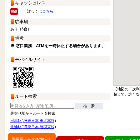
キャッシュレス
詳しくは
こちら
駐車場
あり（6台）
備考
※ 窓口業務、ATMを一時休止する場合があります。
モバイルサイト
【地図の二次利
超えて、許可な
ルート検索
検 索
最寄り駅からルートを検索
田尻駅(JR東日本 東北本線)
北浦駅(JR東日本 陸羽東線)
郵便局からのお知らせ