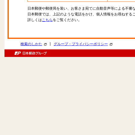
日本郵便や郵便局を装い、お客さま宛てに自動音声等による不審
日本郵便では、上記のような電話をかけ、個人情報をお尋ねする
詳しくは
こちら
をご覧ください。
|
検索のしかた
グループ・プライバシーポリシー